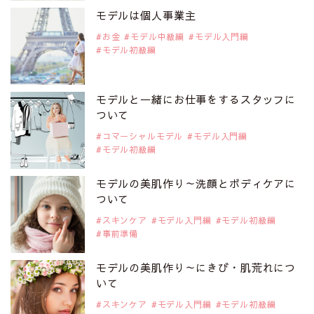
是非ご覧ください。
モデルは個人事業主
注目モデル 中条あやみさん
お金
モデル中級編
モデル入門編
モデル初級編
2019年9月29日
注目モデルを1名追加いたしました。
是非ご覧ください。
モデルと一緒にお仕事をするスタッフに
注目モデル 水原佑果さん
ついて
コマーシャルモデル
モデル入門編
モデル初級編
2019年9月29日
注目モデルを1名追加いたしました。
是非ご覧ください。
モデルの美肌作り～洗顔とボディケアに
注目モデル CHIHARUさん
ついて
スキンケア
モデル入門編
モデル初級編
事前準備
2019年9月29日
注目モデルを1名追加いたしました。
是非ご覧ください。
モデルの美肌作り～にきび・肌荒れにつ
注目モデル 藤井サチさん
いて
スキンケア
モデル入門編
モデル初級編