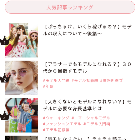
人気記事ランキング
【ぶっちゃけ、いくら稼げるの？】モデ
ルの収入について〜後篇〜
【アラサーでもモデルになれる？】３０
代から目指すモデル
モデル入門編
モデル初級編
事務所選び
年齢
【大きくないとモデルになれない？】モ
デルに必要な身長基準とは
ウォーキング
コマーシャルモデル
ファッションモデル
モデル入門編
モデル初級編
【読モになりたい！】そもそも読モっ