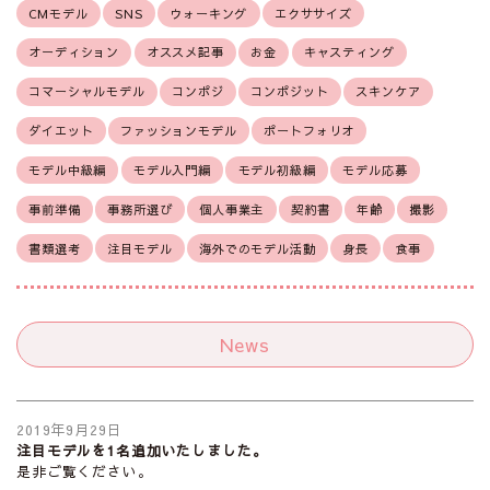
CMモデル
SNS
ウォーキング
エクササイズ
オーディション
オススメ記事
お金
キャスティング
コマーシャルモデル
コンポジ
コンポジット
スキンケア
ダイエット
ファッションモデル
ポートフォリオ
モデル中級編
モデル入門編
モデル初級編
モデル応募
事前準備
事務所選び
個人事業主
契約書
年齢
撮影
書類選考
注目モデル
海外でのモデル活動
身長
食事
News
2019年9月29日
注目モデルを1名追加いたしました。
是非ご覧ください。