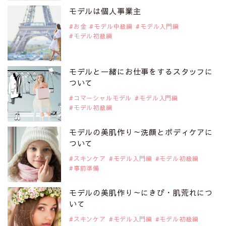
是非ご覧ください。
モデルは個人事業主
アジアの注目モデル Rebecca Tan
お金
モデル中級編
モデル入門編
モデル初級編
2019年9月29日
注目モデルを1名追加いたしました。
是非ご覧ください。
モデルと一緒にお仕事をするスタッフに
注目モデル イーランさん
ついて
コマーシャルモデル
モデル入門編
モデル初級編
2019年9月29日
注目モデルを1名追加いたしました。
是非ご覧ください。
モデルの美肌作り～洗顔とボディケアに
注目モデル 谷口蘭さん
ついて
スキンケア
モデル入門編
モデル初級編
事前準備
2019年9月29日
注目モデルを1名追加いたしました。
是非ご覧ください。
モデルの美肌作り～にきび・肌荒れにつ
注目モデル カーラ・デルヴィーニュ
いて
スキンケア
モデル入門編
モデル初級編