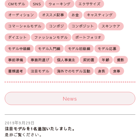
CMモデル
SNS
ウォーキング
エクササイズ
オーディション
オススメ記事
お金
キャスティング
コマーシャルモデル
コンポジ
コンポジット
スキンケア
ダイエット
ファッションモデル
ポートフォリオ
モデル中級編
モデル入門編
モデル初級編
モデル応募
事前準備
事務所選び
個人事業主
契約書
年齢
撮影
書類選考
注目モデル
海外でのモデル活動
身長
食事
News
2019年9月29日
注目モデルを1名追加いたしました。
是非ご覧ください。