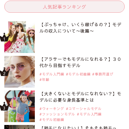
人気記事ランキング
【ぶっちゃけ、いくら稼げるの？】モデ
ルの収入について〜後篇〜
【アラサーでもモデルになれる？】３０
代から目指すモデル
モデル入門編
モデル初級編
事務所選び
年齢
【大きくないとモデルになれない？】モ
デルに必要な身長基準とは
ウォーキング
コマーシャルモデル
ファッションモデル
モデル入門編
モデル初級編
【読モになりたい！】そもそも読モっ