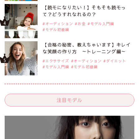
【読モになりたい！】そもそも読モっ
て？どうすれなれるの？
オーディション
お金
モデル入門編
モデル初級編
【合格の秘密、教えちゃいます】キレイ
な笑顔の作り方 ～トレーニング編～
エクササイズ
オーディション
ダイエット
モデル入門編
モデル初級編
注目モデル