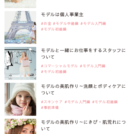
2019年9月29日
注目モデルを1名追加いたしました。
是非ご覧ください。
モデルは個人事業主
注目モデル CHIHARUさん
お金
モデル中級編
モデル入門編
モデル初級編
2019年9月29日
注目モデルを1名追加いたしました。
是非ご覧ください。
モデルと一緒にお仕事をするスタッフに
注目モデル 藤井サチさん
ついて
コマーシャルモデル
モデル入門編
モデル初級編
2019年9月29日
注目モデルを1名追加いたしました。
是非ご覧ください。
モデルの美肌作り～洗顔とボディケアに
大注目のモデル10人
ついて
スキンケア
モデル入門編
モデル初級編
事前準備
2019年9月29日
注目モデルを1名追加いたしました。
是非ご覧ください。
モデルの美肌作り～にきび・肌荒れにつ
注目のアジア系モデル
いて