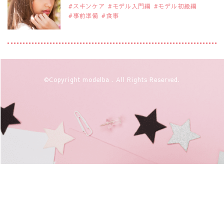
スキンケア
モデル入門編
モデル初級編
事前準備
食事
2019年9月29日
注目モデルを1名追加いたしました。
是非ご覧ください。
アジアの注目モデル Rebecca Tan
2019年9月29日
©Copyright modelba . All Rights Reserved.
注目モデルを1名追加いたしました。
是非ご覧ください。
注目モデル イーランさん