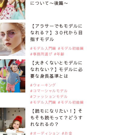
について〜後篇〜
【アラサーでもモデルに
なれる？】３０代から目
指すモデル
モデル入門編
モデル初級編
事務所選び
年齢
【大きくないとモデルに
なれない？】モデルに必
要な身長基準とは
ウォーキング
コマーシャルモデル
ファッションモデル
モデル入門編
モデル初級編
【読モになりたい！】そ
もそも読モって？どうす
れなれるの？
オーディション
お金