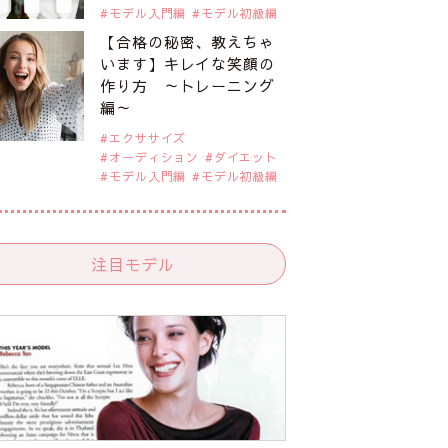
モデル入門編
モデル初級編
【合格の秘密、教えちゃ
います】キレイな笑顔の
作り方 ～トレーニング
編～
エクササイズ
オーディション
ダイエット
モデル入門編
モデル初級編
注目モデル