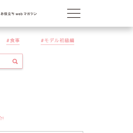
Modelba
食事
モデル初級編
介!