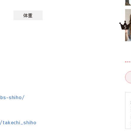
体重
sbs-shiho/
/takechi_shiho