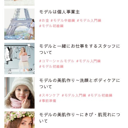
注目モデルを1名追加いたしました。
是非ご覧ください。
モデルは個人事業主
注目モデル 中条あやみさん
お金
モデル中級編
モデル入門編
モデル初級編
2019年9月29日
注目モデルを1名追加いたしました。
是非ご覧ください。
モデルと一緒にお仕事をするスタッフに
注目モデル 水原佑果さん
ついて
コマーシャルモデル
モデル入門編
モデル初級編
2019年9月29日
注目モデルを1名追加いたしました。
是非ご覧ください。
モデルの美肌作り～洗顔とボディケアに
注目モデル CHIHARUさん
ついて
スキンケア
モデル入門編
モデル初級編
事前準備
2019年9月29日
注目モデルを1名追加いたしました。
是非ご覧ください。
モデルの美肌作り～にきび・肌荒れにつ
注目モデル 藤井サチさん
いて