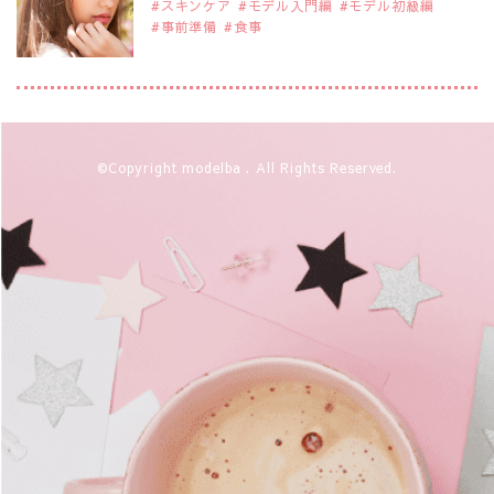
スキンケア
モデル入門編
モデル初級編
事前準備
食事
2019年9月29日
注目モデルを1名追加いたしました。
是非ご覧ください。
大注目のモデル10人
2019年9月29日
©Copyright modelba . All Rights Reserved.
注目モデルを1名追加いたしました。
是非ご覧ください。
注目のアジア系モデル