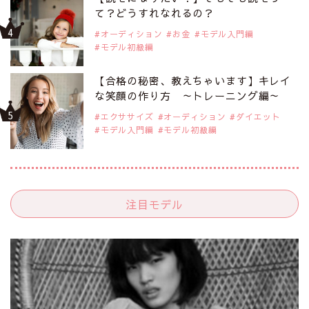
て？どうすれなれるの？
オーディション
お金
モデル入門編
モデル初級編
【合格の秘密、教えちゃいます】キレイ
な笑顔の作り方 ～トレーニング編～
エクササイズ
オーディション
ダイエット
モデル入門編
モデル初級編
注目モデル