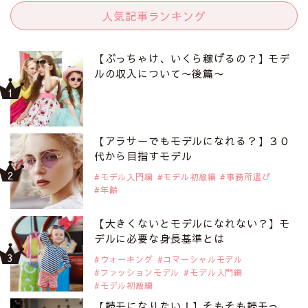
人気記事ランキング
【ぶっちゃけ、いくら稼げるの？】モデ
ルの収入について〜後篇〜
【アラサーでもモデルになれる？】３０
代から目指すモデル
モデル入門編
モデル初級編
事務所選び
年齢
【大きくないとモデルになれない？】モ
デルに必要な身長基準とは
ウォーキング
コマーシャルモデル
ファッションモデル
モデル入門編
モデル初級編
【読モになりたい！】そもそも読モっ