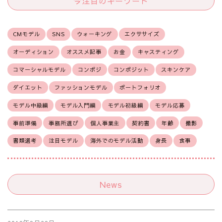
今注目のキーワード
CMモデル
SNS
ウォーキング
エクササイズ
オーディション
オススメ記事
お金
キャスティング
コマーシャルモデル
コンポジ
コンポジット
スキンケア
ダイエット
ファッションモデル
ポートフォリオ
モデル中級編
モデル入門編
モデル初級編
モデル応募
事前準備
事務所選び
個人事業主
契約書
年齢
撮影
書類選考
注目モデル
海外でのモデル活動
身長
食事
News