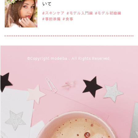
注目のアジア系モデル
いて
スキンケア
モデル入門編
モデル初級編
事前準備
食事
2019年9月29日
注目モデルを1名追加いたしました。
是非ご覧ください。
アジアの注目モデル Rebecca Tan
2019年9月29日
©Copyright modelba . All Rights Reserved.
注目モデルを1名追加いたしました。
是非ご覧ください。
注目モデル イーランさん