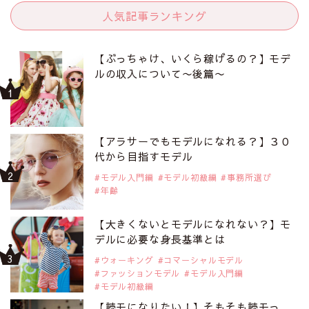
人気記事ランキング
【ぶっちゃけ、いくら稼げるの？】モデ
ルの収入について〜後篇〜
【アラサーでもモデルになれる？】３０
代から目指すモデル
モデル入門編
モデル初級編
事務所選び
年齢
【大きくないとモデルになれない？】モ
デルに必要な身長基準とは
ウォーキング
コマーシャルモデル
ファッションモデル
モデル入門編
モデル初級編
【読モになりたい！】そもそも読モっ