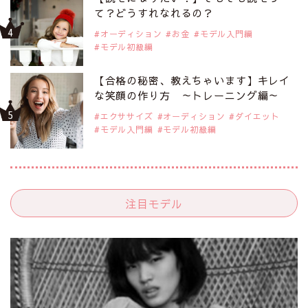
て？どうすれなれるの？
オーディション
お金
モデル入門編
モデル初級編
【合格の秘密、教えちゃいます】キレイ
な笑顔の作り方 ～トレーニング編～
エクササイズ
オーディション
ダイエット
モデル入門編
モデル初級編
注目モデル