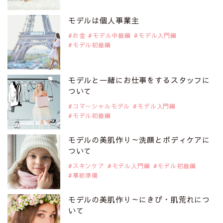
注目モデルを1名追加いたしました。
是非ご覧ください。
モデルは個人事業主
注目モデル CHIHARUさん
お金
モデル中級編
モデル入門編
モデル初級編
2019年9月29日
注目モデルを1名追加いたしました。
是非ご覧ください。
モデルと一緒にお仕事をするスタッフに
注目モデル 藤井サチさん
ついて
コマーシャルモデル
モデル入門編
モデル初級編
2019年9月29日
注目モデルを1名追加いたしました。
是非ご覧ください。
モデルの美肌作り～洗顔とボディケアに
大注目のモデル10人
ついて
スキンケア
モデル入門編
モデル初級編
事前準備
2019年9月29日
注目モデルを1名追加いたしました。
是非ご覧ください。
モデルの美肌作り～にきび・肌荒れにつ
注目のアジア系モデル
いて