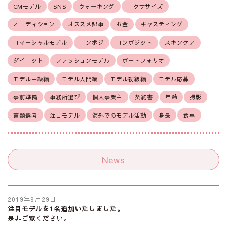
CMモデル
SNS
ウォーキング
エクササイズ
オーディション
オススメ記事
お金
キャスティング
コマーシャルモデル
コンポジ
コンポジット
スキンケア
ダイエット
ファッションモデル
ポートフォリオ
モデル中級編
モデル入門編
モデル初級編
モデル応募
事前準備
事務所選び
個人事業主
契約書
年齢
撮影
書類選考
注目モデル
海外でのモデル活動
身長
食事
News
2019年9月29日
注目モデルを1名追加いたしました。
是非ご覧ください。