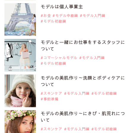
是非ご覧ください。
モデルは個人事業主
注目モデル 中条あやみさん
お金
モデル中級編
モデル入門編
モデル初級編
2019年9月29日
注目モデルを1名追加いたしました。
是非ご覧ください。
モデルと一緒にお仕事をするスタッフに
注目モデル 水原佑果さん
ついて
コマーシャルモデル
モデル入門編
モデル初級編
2019年9月29日
注目モデルを1名追加いたしました。
是非ご覧ください。
モデルの美肌作り～洗顔とボディケアに
注目モデル CHIHARUさん
ついて
スキンケア
モデル入門編
モデル初級編
事前準備
2019年9月29日
注目モデルを1名追加いたしました。
是非ご覧ください。
モデルの美肌作り～にきび・肌荒れにつ
注目モデル 藤井サチさん
いて
スキンケア
モデル入門編
モデル初級編