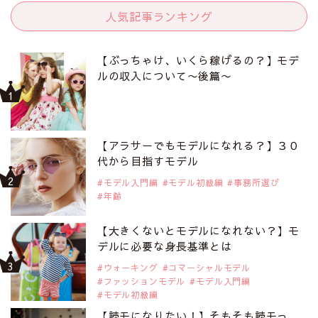
人気記事ランキング
【ぶっちゃけ、いくら稼げるの？】モデ
ルの収入について〜後篇〜
【アラサーでもモデルになれる？】３０
代から目指すモデル
モデル入門編
モデル初級編
事務所選び
年齢
【大きくないとモデルになれない？】モ
デルに必要な身長基準とは
ウォーキング
コマーシャルモデル
ファッションモデル
モデル入門編
モデル初級編
【読モになりたい！】そもそも読モっ