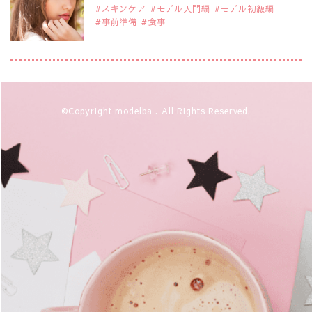
スキンケア
モデル入門編
モデル初級編
事前準備
食事
2019年9月29日
注目モデルを1名追加いたしました。
是非ご覧ください。
注目モデル 藤井サチさん
2019年9月29日
©Copyright modelba . All Rights Reserved.
注目モデルを1名追加いたしました。
是非ご覧ください。
大注目のモデル10人