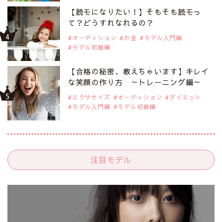
【読モになりたい！】そもそも読モっ
て？どうすれなれるの？
オーディション
お金
モデル入門編
モデル初級編
【合格の秘密、教えちゃいます】キレイ
な笑顔の作り方 ～トレーニング編～
エクササイズ
オーディション
ダイエット
モデル入門編
モデル初級編
注目モデル