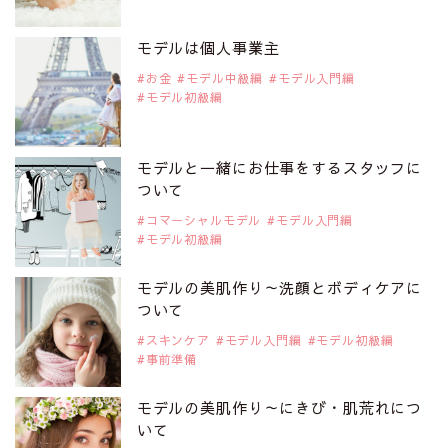
2019年9月29日
注目モデルを1名追加いたしました。
是非ご覧ください。
モデルは個人事業主
注目モデル 松川 来海さん
お金
モデル中級編
モデル入門編
モデル初級編
2019年9月29日
注目モデルを1名追加いたしました。
是非ご覧ください。
モデルと一緒にお仕事をするスタッフに
注目モデル 中条あやみさん
ついて
コマーシャルモデル
モデル入門編
モデル初級編
2019年9月29日
注目モデルを1名追加いたしました。
是非ご覧ください。
モデルの美肌作り～洗顔とボディケアに
注目モデル 水原佑果さん
ついて
スキンケア
モデル入門編
モデル初級編
事前準備
2019年9月29日
注目モデルを1名追加いたしました。
是非ご覧ください。
モデルの美肌作り～にきび・肌荒れにつ
注目モデル CHIHARUさん
いて