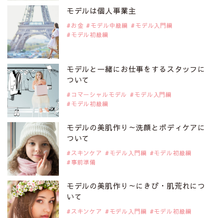
是非ご覧ください。
モデルは個人事業主
注目モデル 松川 来海さん
お金
モデル中級編
モデル入門編
モデル初級編
2019年9月29日
注目モデルを1名追加いたしました。
是非ご覧ください。
モデルと一緒にお仕事をするスタッフに
注目モデル 中条あやみさん
ついて
コマーシャルモデル
モデル入門編
モデル初級編
2019年9月29日
注目モデルを1名追加いたしました。
是非ご覧ください。
モデルの美肌作り～洗顔とボディケアに
注目モデル 水原佑果さん
ついて
スキンケア
モデル入門編
モデル初級編
事前準備
2019年9月29日
注目モデルを1名追加いたしました。
是非ご覧ください。
モデルの美肌作り～にきび・肌荒れにつ
注目モデル CHIHARUさん
いて
スキンケア
モデル入門編
モデル初級編