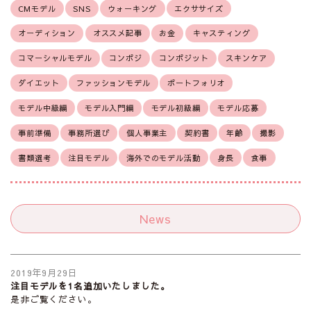
CMモデル
SNS
ウォーキング
エクササイズ
オーディション
オススメ記事
お金
キャスティング
コマーシャルモデル
コンポジ
コンポジット
スキンケア
ダイエット
ファッションモデル
ポートフォリオ
モデル中級編
モデル入門編
モデル初級編
モデル応募
事前準備
事務所選び
個人事業主
契約書
年齢
撮影
書類選考
注目モデル
海外でのモデル活動
身長
食事
News
2019年9月29日
注目モデルを1名追加いたしました。
是非ご覧ください。