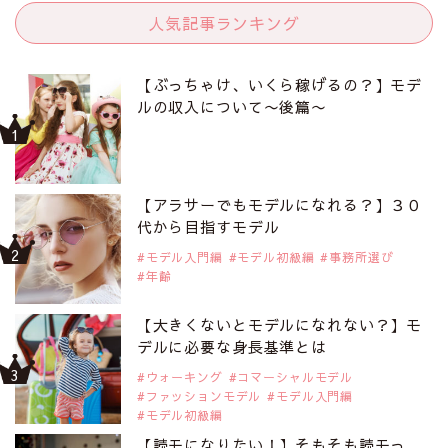
人気記事ランキング
【ぶっちゃけ、いくら稼げるの？】モデ
ルの収入について〜後篇〜
【アラサーでもモデルになれる？】３０
代から目指すモデル
モデル入門編
モデル初級編
事務所選び
年齢
【大きくないとモデルになれない？】モ
デルに必要な身長基準とは
ウォーキング
コマーシャルモデル
ファッションモデル
モデル入門編
モデル初級編
【読モになりたい！】そもそも読モっ