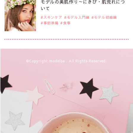
モデルの美肌作り～にきび・肌荒れにつ
注目モデル カーラ・デルヴィーニュ
いて
スキンケア
モデル入門編
モデル初級編
事前準備
食事
2019年9月29日
注目モデルを1名追加いたしました。
是非ご覧ください。
注目モデル 松川 来海さん
2019年9月29日
©Copyright modelba . All Rights Reserved.
注目モデルを1名追加いたしました。
是非ご覧ください。
注目モデル 中条あやみさん