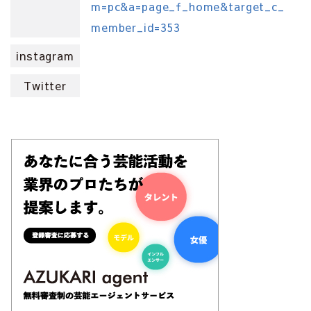
m=pc&a=page_f_home&target_c_
member_id=353
instagram
Twitter