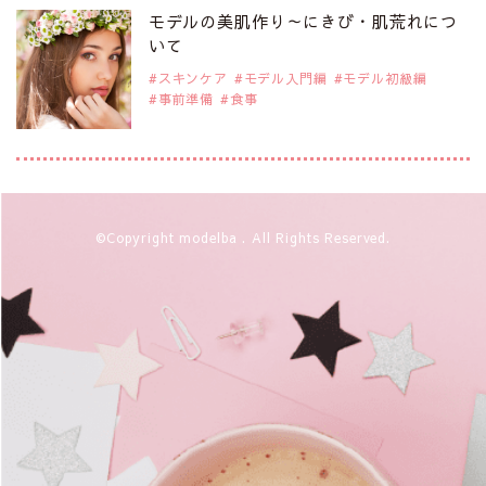
是非ご覧ください。
モデルの美肌作り～にきび・肌荒れにつ
注目のアジア系モデル
いて
スキンケア
モデル入門編
モデル初級編
事前準備
食事
2019年9月29日
注目モデルを1名追加いたしました。
是非ご覧ください。
アジアの注目モデル Rebecca Tan
2019年9月29日
©Copyright modelba . All Rights Reserved.
注目モデルを1名追加いたしました。
是非ご覧ください。
注目モデル イーランさん