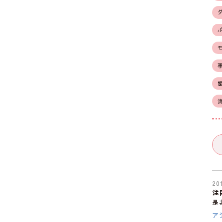
20
注
是
ア