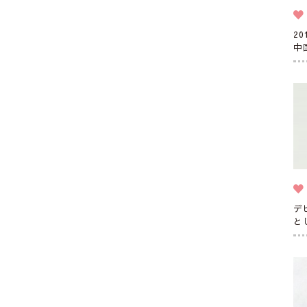
2
中
デ
と