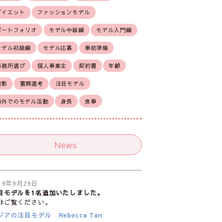
ダイエット
ファッションモデル
ポートフォリオ
モデル中級編
モデル入門編
モデル初級編
モデル応募
事前準備
事務所選び
個人事業主
契約書
年齢
撮影
書類選考
注目モデル
海外でのモデル活動
身長
食事
News
19年9月29日
目モデルを1名追加いたしました。
非ご覧ください。
ジアの注目モデル Rebecca Tan