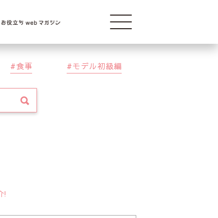
Modelba
食事
モデル初級編
介!