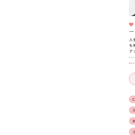
ー
人
も
ア