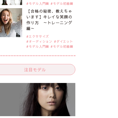
モデル入門編
モデル初級編
【合格の秘密、教えちゃ
います】キレイな笑顔の
作り方 ～トレーニング
編～
エクササイズ
オーディション
ダイエット
モデル入門編
モデル初級編
注目モデル