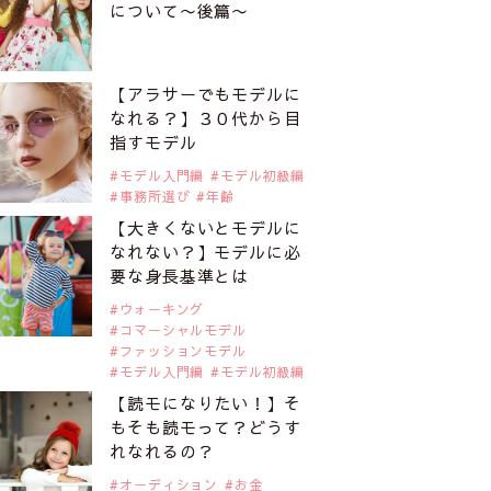
について〜後篇〜
【アラサーでもモデルに
なれる？】３０代から目
指すモデル
モデル入門編
モデル初級編
事務所選び
年齢
【大きくないとモデルに
なれない？】モデルに必
要な身長基準とは
ウォーキング
コマーシャルモデル
ファッションモデル
モデル入門編
モデル初級編
【読モになりたい！】そ
もそも読モって？どうす
れなれるの？
オーディション
お金