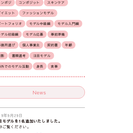
コンポジ
コンポジット
スキンケア
ダイエット
ファッションモデル
ポートフォリオ
モデル中級編
モデル入門編
モデル初級編
モデル応募
事前準備
事務所選び
個人事業主
契約書
年齢
撮影
書類選考
注目モデル
海外でのモデル活動
身長
食事
News
19年9月29日
目モデルを1名追加いたしました。
非ご覧ください。