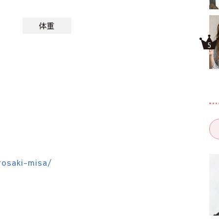
体重
rosaki-misa/