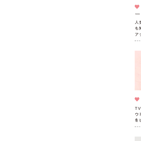
ー
人
も
ア
T
ウ
を