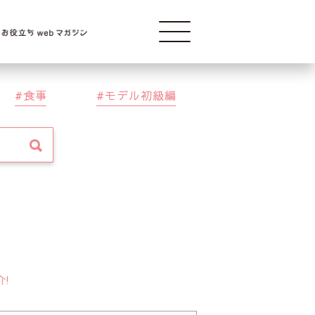
Modelba
食事
モデル初級編
介!