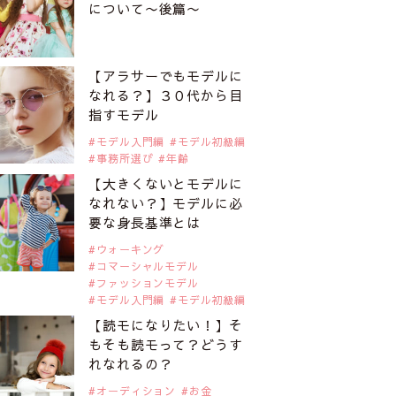
について〜後篇〜
【アラサーでもモデルに
なれる？】３０代から目
指すモデル
モデル入門編
モデル初級編
事務所選び
年齢
【大きくないとモデルに
なれない？】モデルに必
要な身長基準とは
ウォーキング
コマーシャルモデル
ファッションモデル
モデル入門編
モデル初級編
【読モになりたい！】そ
もそも読モって？どうす
れなれるの？
オーディション
お金