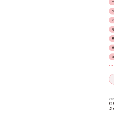
20
注
是