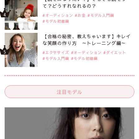
て？どうすれなれるの？
オーディション
お金
モデル入門編
モデル初級編
【合格の秘密、教えちゃいます】キレイ
な笑顔の作り方 ～トレーニング編～
エクササイズ
オーディション
ダイエット
モデル入門編
モデル初級編
注目モデル