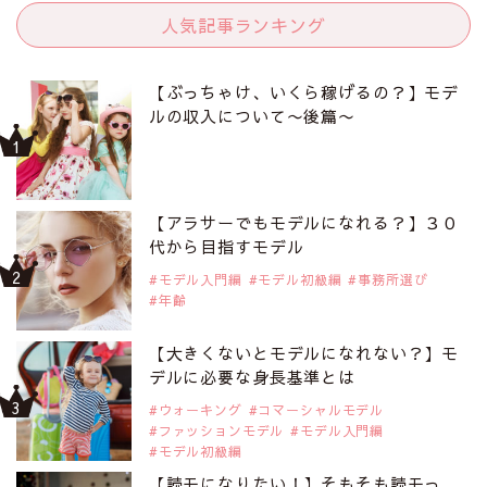
人気記事ランキング
【ぶっちゃけ、いくら稼げるの？】モデ
ルの収入について〜後篇〜
【アラサーでもモデルになれる？】３０
代から目指すモデル
モデル入門編
モデル初級編
事務所選び
年齢
【大きくないとモデルになれない？】モ
デルに必要な身長基準とは
ウォーキング
コマーシャルモデル
ファッションモデル
モデル入門編
モデル初級編
【読モになりたい！】そもそも読モっ