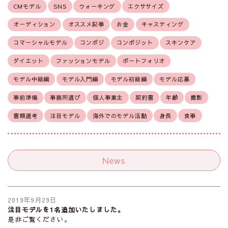
CMモデル
SNS
ウォーキング
エクササイズ
オーディション
オススメ記事
お金
キャスティング
コマーシャルモデル
コンポジ
コンポジット
スキンケア
ダイエット
ファッションモデル
ポートフォリオ
モデル中級編
モデル入門編
モデル初級編
モデル応募
事前準備
事務所選び
個人事業主
契約書
年齢
撮影
書類選考
注目モデル
海外でのモデル活動
身長
食事
News
2019年9月29日
注目モデルを1名追加いたしました。
是非ご覧ください。