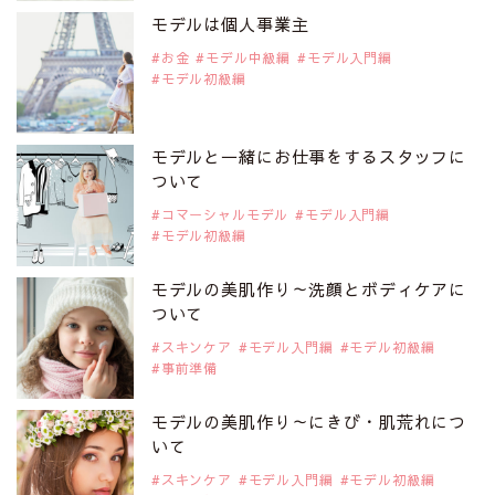
是非ご覧ください。
モデルは個人事業主
アジアの注目モデル Rebecca Tan
お金
モデル中級編
モデル入門編
モデル初級編
2019年9月29日
注目モデルを1名追加いたしました。
是非ご覧ください。
モデルと一緒にお仕事をするスタッフに
注目モデル イーランさん
ついて
コマーシャルモデル
モデル入門編
モデル初級編
2019年9月29日
注目モデルを1名追加いたしました。
是非ご覧ください。
モデルの美肌作り～洗顔とボディケアに
注目モデル 谷口蘭さん
ついて
スキンケア
モデル入門編
モデル初級編
事前準備
2019年9月29日
注目モデルを1名追加いたしました。
是非ご覧ください。
モデルの美肌作り～にきび・肌荒れにつ
注目モデル カーラ・デルヴィーニュ
いて
スキンケア
モデル入門編
モデル初級編