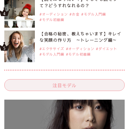
て？どうすれなれるの？
オーディション
お金
モデル入門編
モデル初級編
【合格の秘密、教えちゃいます】キレイ
な笑顔の作り方 ～トレーニング編～
エクササイズ
オーディション
ダイエット
モデル入門編
モデル初級編
注目モデル