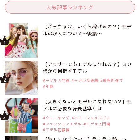
人気記事ランキング
【ぶっちゃけ、いくら稼げるの？】モデ
ルの収入について〜後篇〜
【アラサーでもモデルになれる？】３０
代から目指すモデル
モデル入門編
モデル初級編
事務所選び
年齢
【大きくないとモデルになれない？】モ
デルに必要な身長基準とは
ウォーキング
コマーシャルモデル
ファッションモデル
モデル入門編
モデル初級編
【読モになりたい！】そもそも読モっ