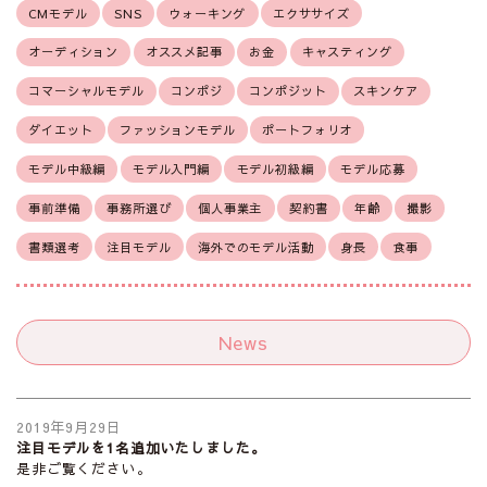
CMモデル
SNS
ウォーキング
エクササイズ
オーディション
オススメ記事
お金
キャスティング
コマーシャルモデル
コンポジ
コンポジット
スキンケア
ダイエット
ファッションモデル
ポートフォリオ
モデル中級編
モデル入門編
モデル初級編
モデル応募
事前準備
事務所選び
個人事業主
契約書
年齢
撮影
書類選考
注目モデル
海外でのモデル活動
身長
食事
News
2019年9月29日
注目モデルを1名追加いたしました。
是非ご覧ください。