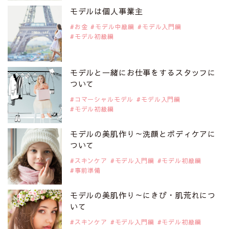
是非ご覧ください。
モデルは個人事業主
注目モデル 松川 来海さん
お金
モデル中級編
モデル入門編
モデル初級編
2019年9月29日
注目モデルを1名追加いたしました。
是非ご覧ください。
モデルと一緒にお仕事をするスタッフに
注目モデル 中条あやみさん
ついて
コマーシャルモデル
モデル入門編
モデル初級編
2019年9月29日
注目モデルを1名追加いたしました。
是非ご覧ください。
モデルの美肌作り～洗顔とボディケアに
注目モデル 水原佑果さん
ついて
スキンケア
モデル入門編
モデル初級編
事前準備
2019年9月29日
注目モデルを1名追加いたしました。
是非ご覧ください。
モデルの美肌作り～にきび・肌荒れにつ
注目モデル CHIHARUさん
いて
スキンケア
モデル入門編
モデル初級編