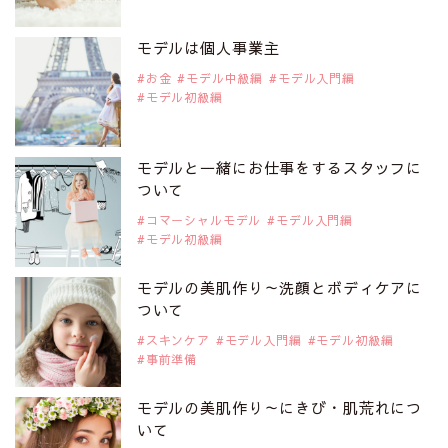
2019年9月29日
注目モデルを1名追加いたしました。
是非ご覧ください。
モデルは個人事業主
注目モデル CHIHARUさん
お金
モデル中級編
モデル入門編
モデル初級編
2019年9月29日
注目モデルを1名追加いたしました。
是非ご覧ください。
モデルと一緒にお仕事をするスタッフに
注目モデル 藤井サチさん
ついて
コマーシャルモデル
モデル入門編
モデル初級編
2019年9月29日
注目モデルを1名追加いたしました。
是非ご覧ください。
モデルの美肌作り～洗顔とボディケアに
大注目のモデル10人
ついて
スキンケア
モデル入門編
モデル初級編
事前準備
2019年9月29日
注目モデルを1名追加いたしました。
是非ご覧ください。
モデルの美肌作り～にきび・肌荒れにつ
注目のアジア系モデル
いて