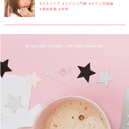
スキンケア
モデル入門編
モデル初級編
事前準備
食事
2019年9月29日
注目モデルを1名追加いたしました。
是非ご覧ください。
アジアの注目モデル Rebecca Tan
2019年9月29日
©Copyright modelba . All Rights Reserved.
注目モデルを1名追加いたしました。
是非ご覧ください。
注目モデル イーランさん