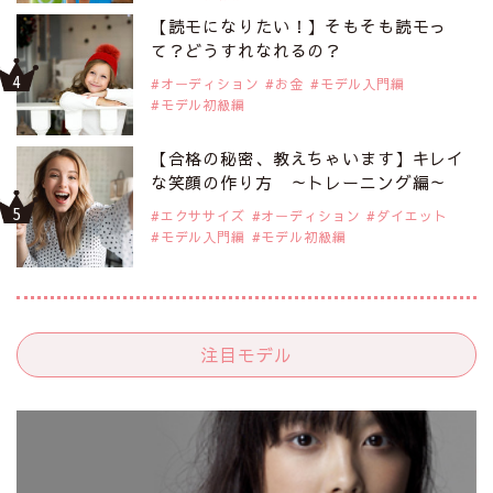
【読モになりたい！】そもそも読モっ
て？どうすれなれるの？
オーディション
お金
モデル入門編
モデル初級編
【合格の秘密、教えちゃいます】キレイ
な笑顔の作り方 ～トレーニング編～
エクササイズ
オーディション
ダイエット
モデル入門編
モデル初級編
注目モデル