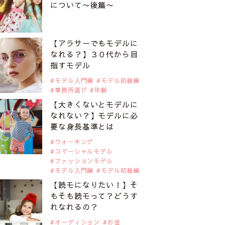
について〜後篇〜
【アラサーでもモデルに
なれる？】３０代から目
指すモデル
モデル入門編
モデル初級編
事務所選び
年齢
【大きくないとモデルに
なれない？】モデルに必
要な身長基準とは
ウォーキング
コマーシャルモデル
ファッションモデル
モデル入門編
モデル初級編
【読モになりたい！】そ
もそも読モって？どうす
れなれるの？
オーディション
お金