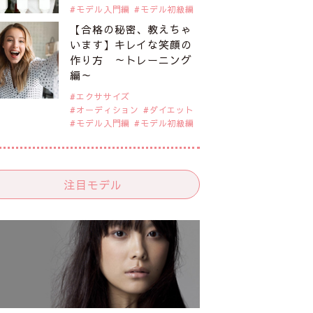
モデル入門編
モデル初級編
【合格の秘密、教えちゃ
います】キレイな笑顔の
作り方 ～トレーニング
編～
エクササイズ
オーディション
ダイエット
モデル入門編
モデル初級編
注目モデル