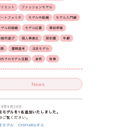
ダイエット
ファッションモデル
ポートフォリオ
モデル中級編
モデル入門編
モデル初級編
モデル応募
事前準備
事務所選び
個人事業主
契約書
年齢
撮影
書類選考
注目モデル
海外でのモデル活動
身長
食事
News
19年9月29日
目モデルを1名追加いたしました。
非ご覧ください。
目モデル CHIHARUさん