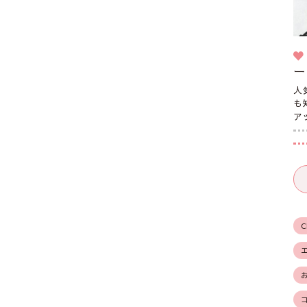
ー
人
も
ア