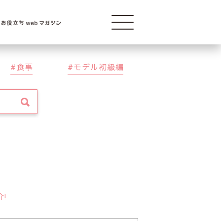
Modelba
食事
モデル初級編
介!