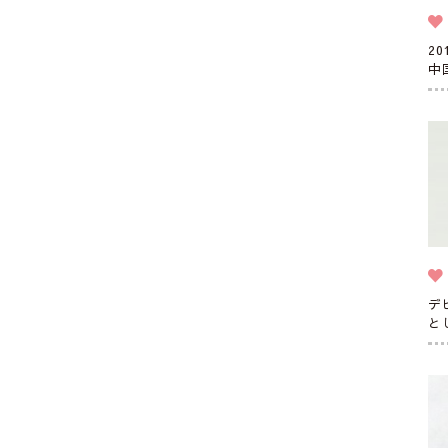
2
中
デ
と