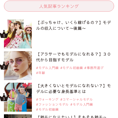
人気記事ランキング
【ぶっちゃけ、いくら稼げるの？】モデ
ルの収入について〜後篇〜
【アラサーでもモデルになれる？】３０
代から目指すモデル
モデル入門編
モデル初級編
事務所選び
年齢
【大きくないとモデルになれない？】モ
デルに必要な身長基準とは
ウォーキング
コマーシャルモデル
ファッションモデル
モデル入門編
モデル初級編
【読モになりたい！】そもそも読モっ