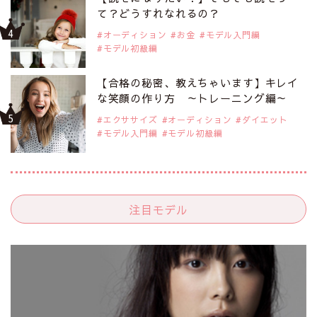
て？どうすれなれるの？
オーディション
お金
モデル入門編
モデル初級編
【合格の秘密、教えちゃいます】キレイ
な笑顔の作り方 ～トレーニング編～
エクササイズ
オーディション
ダイエット
モデル入門編
モデル初級編
注目モデル