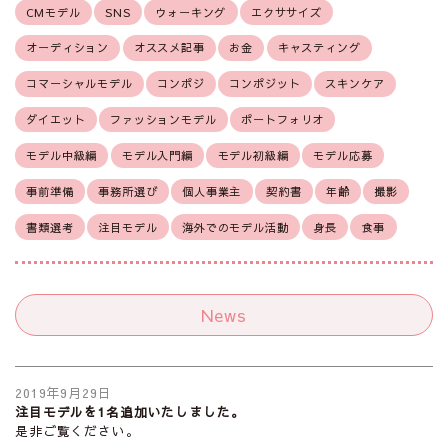
CMモデル
SNS
ウォーキング
エクササイズ
オーディション
オススメ記事
お金
キャスティング
コマーシャルモデル
コンポジ
コンポジット
スキンケア
ダイエット
ファッションモデル
ポートフォリオ
モデル中級編
モデル入門編
モデル初級編
モデル応募
事前準備
事務所選び
個人事業主
契約書
年齢
撮影
書類選考
注目モデル
海外でのモデル活動
身長
食事
News
2019年9月29日
注目モデルを1名追加いたしました。
是非ご覧ください。