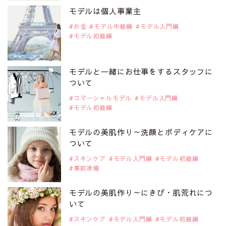
是非ご覧ください。
モデルは個人事業主
注目モデル 中条あやみさん
お金
モデル中級編
モデル入門編
モデル初級編
2019年9月29日
注目モデルを1名追加いたしました。
是非ご覧ください。
モデルと一緒にお仕事をするスタッフに
注目モデル 水原佑果さん
ついて
コマーシャルモデル
モデル入門編
モデル初級編
2019年9月29日
注目モデルを1名追加いたしました。
是非ご覧ください。
モデルの美肌作り～洗顔とボディケアに
注目モデル CHIHARUさん
ついて
スキンケア
モデル入門編
モデル初級編
事前準備
2019年9月29日
注目モデルを1名追加いたしました。
是非ご覧ください。
モデルの美肌作り～にきび・肌荒れにつ
注目モデル 藤井サチさん
いて
スキンケア
モデル入門編
モデル初級編