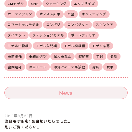
CMモデル
SNS
ウォーキング
エクササイズ
オーディション
オススメ記事
お金
キャスティング
コマーシャルモデル
コンポジ
コンポジット
スキンケア
ダイエット
ファッションモデル
ポートフォリオ
モデル中級編
モデル入門編
モデル初級編
モデル応募
事前準備
事務所選び
個人事業主
契約書
年齢
撮影
書類選考
注目モデル
海外でのモデル活動
身長
食事
News
2019年9月29日
注目モデルを1名追加いたしました。
是非ご覧ください。