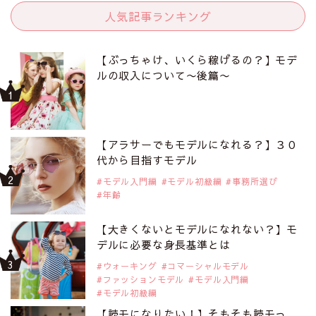
人気記事ランキング
【ぶっちゃけ、いくら稼げるの？】モデ
ルの収入について〜後篇〜
【アラサーでもモデルになれる？】３０
代から目指すモデル
モデル入門編
モデル初級編
事務所選び
年齢
【大きくないとモデルになれない？】モ
デルに必要な身長基準とは
ウォーキング
コマーシャルモデル
ファッションモデル
モデル入門編
モデル初級編
【読モになりたい！】そもそも読モっ