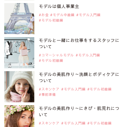
是非ご覧ください。
モデルは個人事業主
注目モデル 中条あやみさん
お金
モデル中級編
モデル入門編
モデル初級編
2019年9月29日
注目モデルを1名追加いたしました。
是非ご覧ください。
モデルと一緒にお仕事をするスタッフに
注目モデル 水原佑果さん
ついて
コマーシャルモデル
モデル入門編
モデル初級編
2019年9月29日
注目モデルを1名追加いたしました。
是非ご覧ください。
モデルの美肌作り～洗顔とボディケアに
注目モデル CHIHARUさん
ついて
スキンケア
モデル入門編
モデル初級編
事前準備
2019年9月29日
注目モデルを1名追加いたしました。
是非ご覧ください。
モデルの美肌作り～にきび・肌荒れにつ
注目モデル 藤井サチさん
いて
スキンケア
モデル入門編
モデル初級編