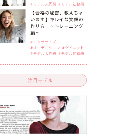
モデル入門編
モデル初級編
【合格の秘密、教えちゃ
います】キレイな笑顔の
作り方 ～トレーニング
編～
エクササイズ
オーディション
ダイエット
モデル入門編
モデル初級編
注目モデル