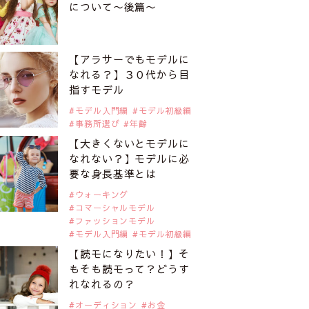
について〜後篇〜
【アラサーでもモデルに
なれる？】３０代から目
指すモデル
モデル入門編
モデル初級編
事務所選び
年齢
【大きくないとモデルに
なれない？】モデルに必
要な身長基準とは
ウォーキング
コマーシャルモデル
ファッションモデル
モデル入門編
モデル初級編
【読モになりたい！】そ
もそも読モって？どうす
れなれるの？
オーディション
お金