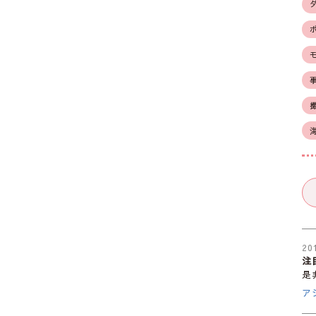
20
注
是
ア