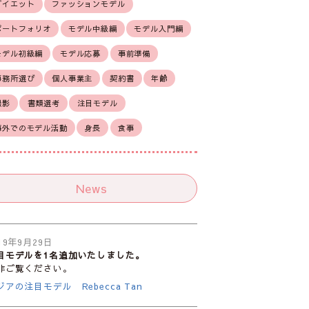
ダイエット
ファッションモデル
ポートフォリオ
モデル中級編
モデル入門編
モデル初級編
モデル応募
事前準備
事務所選び
個人事業主
契約書
年齢
撮影
書類選考
注目モデル
海外でのモデル活動
身長
食事
News
19年9月29日
目モデルを1名追加いたしました。
非ご覧ください。
ジアの注目モデル Rebecca Tan