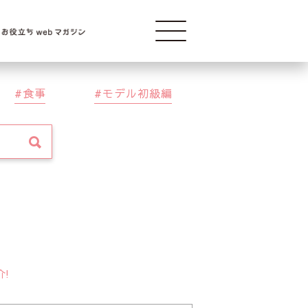
Modelba
食事
モデル初級編
介!