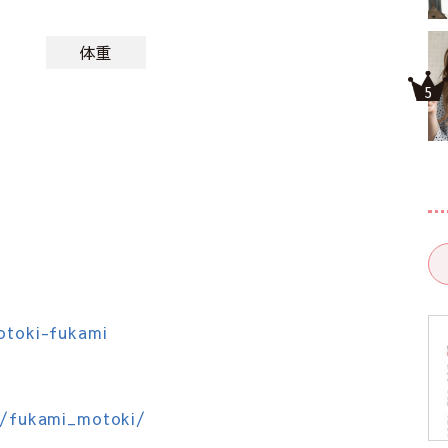
体重
otoki-fukami
m/fukami_motoki/