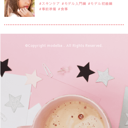
スキンケア
モデル入門編
モデル初級編
事前準備
食事
2019年9月29日
注目モデルを1名追加いたしました。
是非ご覧ください。
注目モデル 藤井サチさん
2019年9月29日
©Copyright modelba . All Rights Reserved.
注目モデルを1名追加いたしました。
是非ご覧ください。
大注目のモデル10人