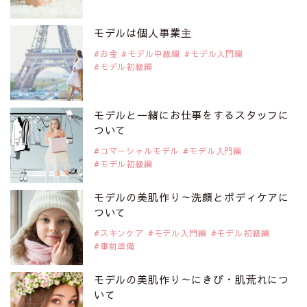
2019年9月29日
注目モデルを1名追加いたしました。
是非ご覧ください。
モデルは個人事業主
注目モデル 松川 来海さん
お金
モデル中級編
モデル入門編
モデル初級編
2019年9月29日
注目モデルを1名追加いたしました。
是非ご覧ください。
モデルと一緒にお仕事をするスタッフに
注目モデル 中条あやみさん
ついて
コマーシャルモデル
モデル入門編
モデル初級編
2019年9月29日
注目モデルを1名追加いたしました。
是非ご覧ください。
モデルの美肌作り～洗顔とボディケアに
注目モデル 水原佑果さん
ついて
スキンケア
モデル入門編
モデル初級編
事前準備
2019年9月29日
注目モデルを1名追加いたしました。
是非ご覧ください。
モデルの美肌作り～にきび・肌荒れにつ
注目モデル CHIHARUさん
いて