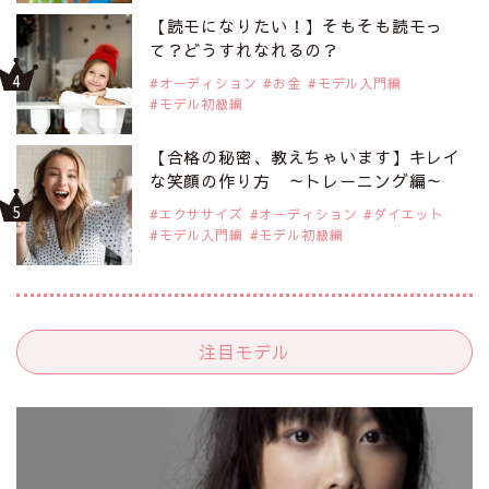
【読モになりたい！】そもそも読モっ
て？どうすれなれるの？
オーディション
お金
モデル入門編
モデル初級編
【合格の秘密、教えちゃいます】キレイ
な笑顔の作り方 ～トレーニング編～
エクササイズ
オーディション
ダイエット
モデル入門編
モデル初級編
注目モデル