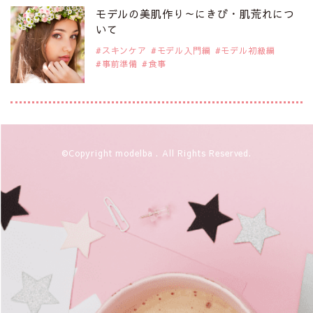
是非ご覧ください。
モデルの美肌作り～にきび・肌荒れにつ
注目モデル CHIHARUさん
いて
スキンケア
モデル入門編
モデル初級編
事前準備
食事
2019年9月29日
注目モデルを1名追加いたしました。
是非ご覧ください。
注目モデル 藤井サチさん
2019年9月29日
©Copyright modelba . All Rights Reserved.
注目モデルを1名追加いたしました。
是非ご覧ください。
大注目のモデル10人