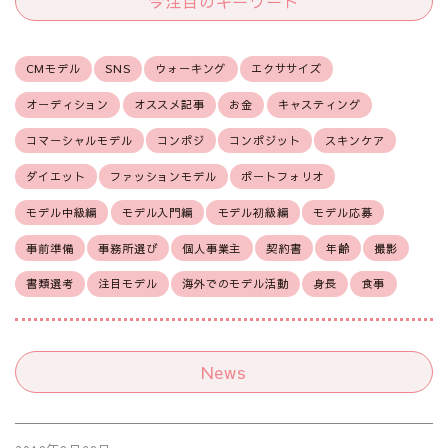
今注目のキーワード
CMモデル
SNS
ウォーキング
エクササイズ
オーディション
オススメ記事
お金
キャスティング
コマーシャルモデル
コンポジ
コンポジット
スキンケア
ダイエット
ファッションモデル
ポートフォリオ
モデル中級編
モデル入門編
モデル初級編
モデル応募
事前準備
事務所選び
個人事業主
契約書
年齢
撮影
書類選考
注目モデル
海外でのモデル活動
身長
食事
News