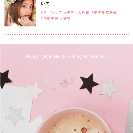
注目のアジア系モデル
いて
スキンケア
モデル入門編
モデル初級編
事前準備
食事
2019年9月29日
注目モデルを1名追加いたしました。
是非ご覧ください。
アジアの注目モデル Rebecca Tan
2019年9月29日
©Copyright modelba . All Rights Reserved.
注目モデルを1名追加いたしました。
是非ご覧ください。
注目モデル イーランさん