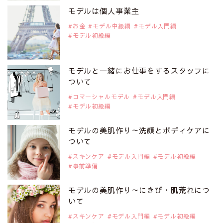
是非ご覧ください。
モデルは個人事業主
注目モデル 中条あやみさん
お金
モデル中級編
モデル入門編
モデル初級編
2019年9月29日
注目モデルを1名追加いたしました。
是非ご覧ください。
モデルと一緒にお仕事をするスタッフに
注目モデル 水原佑果さん
ついて
コマーシャルモデル
モデル入門編
モデル初級編
2019年9月29日
注目モデルを1名追加いたしました。
是非ご覧ください。
モデルの美肌作り～洗顔とボディケアに
注目モデル CHIHARUさん
ついて
スキンケア
モデル入門編
モデル初級編
事前準備
2019年9月29日
注目モデルを1名追加いたしました。
是非ご覧ください。
モデルの美肌作り～にきび・肌荒れにつ
注目モデル 藤井サチさん
いて
スキンケア
モデル入門編
モデル初級編