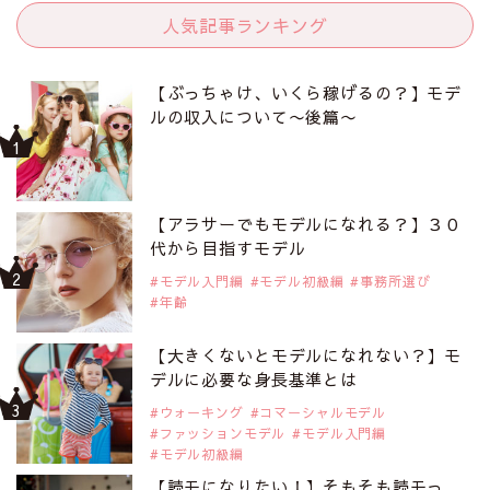
人気記事ランキング
【ぶっちゃけ、いくら稼げるの？】モデ
ルの収入について〜後篇〜
【アラサーでもモデルになれる？】３０
代から目指すモデル
モデル入門編
モデル初級編
事務所選び
年齢
【大きくないとモデルになれない？】モ
デルに必要な身長基準とは
ウォーキング
コマーシャルモデル
ファッションモデル
モデル入門編
モデル初級編
【読モになりたい！】そもそも読モっ