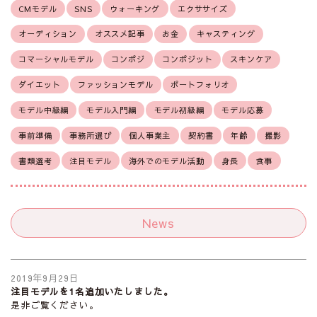
CMモデル
SNS
ウォーキング
エクササイズ
オーディション
オススメ記事
お金
キャスティング
コマーシャルモデル
コンポジ
コンポジット
スキンケア
ダイエット
ファッションモデル
ポートフォリオ
モデル中級編
モデル入門編
モデル初級編
モデル応募
事前準備
事務所選び
個人事業主
契約書
年齢
撮影
書類選考
注目モデル
海外でのモデル活動
身長
食事
News
2019年9月29日
注目モデルを1名追加いたしました。
是非ご覧ください。