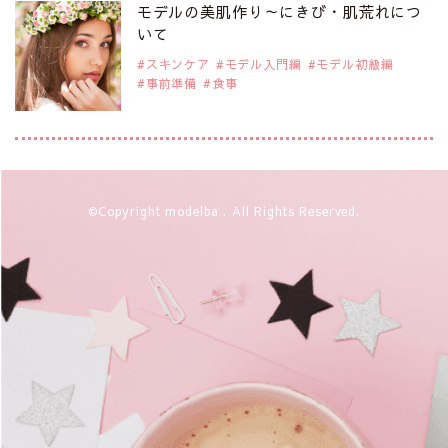
是非ご覧ください。
モデルの美肌作り～にきび・肌荒れにつ
注目モデル CHIHARUさん
いて
スキンケア
モデル入門編
モデル初級編
事前準備
食事
2019年9月29日
注目モデルを1名追加いたしました。
是非ご覧ください。
注目モデル 藤井サチさん
2019年9月29日
©Copyright modelba . All Rights Reserved.
注目モデルを1名追加いたしました。
是非ご覧ください。
大注目のモデル10人