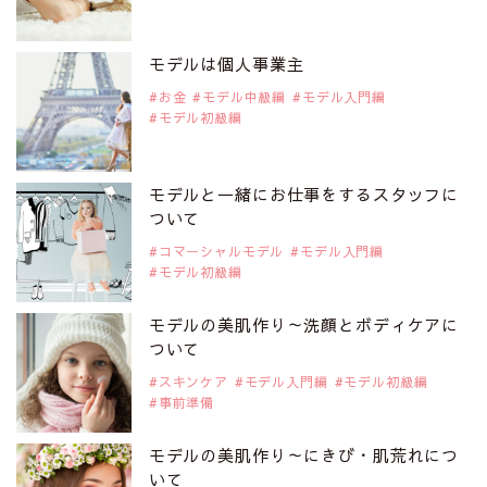
2019年9月29日
注目モデルを1名追加いたしました。
是非ご覧ください。
モデルは個人事業主
注目モデル 中条あやみさん
お金
モデル中級編
モデル入門編
モデル初級編
2019年9月29日
注目モデルを1名追加いたしました。
是非ご覧ください。
モデルと一緒にお仕事をするスタッフに
注目モデル 水原佑果さん
ついて
コマーシャルモデル
モデル入門編
モデル初級編
2019年9月29日
注目モデルを1名追加いたしました。
是非ご覧ください。
モデルの美肌作り～洗顔とボディケアに
注目モデル CHIHARUさん
ついて
スキンケア
モデル入門編
モデル初級編
事前準備
2019年9月29日
注目モデルを1名追加いたしました。
是非ご覧ください。
モデルの美肌作り～にきび・肌荒れにつ
注目モデル 藤井サチさん
いて