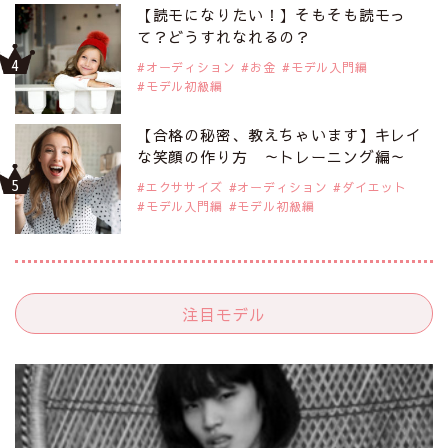
【読モになりたい！】そもそも読モっ
て？どうすれなれるの？
オーディション
お金
モデル入門編
モデル初級編
【合格の秘密、教えちゃいます】キレイ
な笑顔の作り方 ～トレーニング編～
エクササイズ
オーディション
ダイエット
モデル入門編
モデル初級編
注目モデル