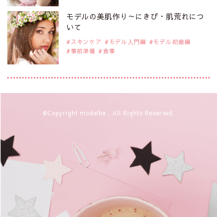
注目モデルを1名追加いたしました。
是非ご覧ください。
モデルの美肌作り～にきび・肌荒れにつ
注目モデル CHIHARUさん
いて
スキンケア
モデル入門編
モデル初級編
事前準備
食事
2019年9月29日
注目モデルを1名追加いたしました。
是非ご覧ください。
注目モデル 藤井サチさん
2019年9月29日
©Copyright modelba . All Rights Reserved.
注目モデルを1名追加いたしました。
是非ご覧ください。
大注目のモデル10人