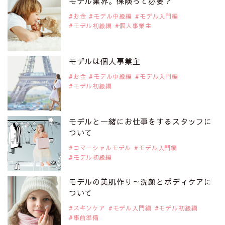
モデル業界。保険って必要？
注目モデル カーラ・デルヴィーニュ
お金
モデル中級編
モデル入門編
モデル初級編
個人事業主
2019年9月29日
注目モデルを1名追加いたしました。
是非ご覧ください。
モデルは個人事業主
注目モデル 松川 来海さん
お金
モデル中級編
モデル入門編
モデル初級編
2019年9月29日
注目モデルを1名追加いたしました。
是非ご覧ください。
モデルと一緒にお仕事をするスタッフに
注目モデル 中条あやみさん
ついて
コマーシャルモデル
モデル入門編
モデル初級編
2019年9月29日
注目モデルを1名追加いたしました。
是非ご覧ください。
モデルの美肌作り～洗顔とボディケアに
注目モデル 水原佑果さん
ついて
スキンケア
モデル入門編
モデル初級編
事前準備
2019年9月29日