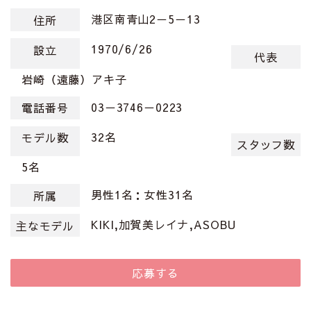
港区南青山2－5－13
住所
1970/6/26
設立
代表
岩崎（遠藤）アキ子
03－3746－0223
電話番号
32名
モデル数
スタッフ数
5名
男性1名：女性31名
所属
KIKI,加賀美レイナ,ASOBU
主なモデル
応募する