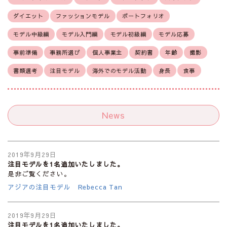
ダイエット
ファッションモデル
ポートフォリオ
モデル中級編
モデル入門編
モデル初級編
モデル応募
事前準備
事務所選び
個人事業主
契約書
年齢
撮影
書類選考
注目モデル
海外でのモデル活動
身長
食事
News
2019年9月29日
注目モデルを1名追加いたしました。
是非ご覧ください。
アジアの注目モデル Rebecca Tan
2019年9月29日
注目モデルを1名追加いたしました。