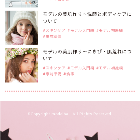
注目モデルを1名追加いたしました。
是非ご覧ください。
モデルの美肌作り～洗顔とボディケアに
大注目のモデル10人
ついて
スキンケア
モデル入門編
モデル初級編
事前準備
2019年9月29日
注目モデルを1名追加いたしました。
是非ご覧ください。
モデルの美肌作り～にきび・肌荒れにつ
注目のアジア系モデル
いて
スキンケア
モデル入門編
モデル初級編
事前準備
食事
2019年9月29日
注目モデルを1名追加いたしました。
是非ご覧ください。
アジアの注目モデル Rebecca Tan
2019年9月29日
©Copyright modelba . All Rights Reserved.
注目モデルを1名追加いたしました。
是非ご覧ください。
注目モデル イーランさん