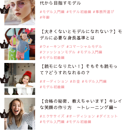
代から目指すモデル
モデル入門編
モデル初級編
事務所選び
年齢
【大きくないとモデルになれない？】モ
デルに必要な身長基準とは
ウォーキング
コマーシャルモデル
ファッションモデル
モデル入門編
モデル初級編
【読モになりたい！】そもそも読モっ
て？どうすれなれるの？
オーディション
お金
モデル入門編
モデル初級編
【合格の秘密、教えちゃいます】キレイ
な笑顔の作り方 ～トレーニング編～
エクササイズ
オーディション
ダイエット
モデル入門編
モデル初級編