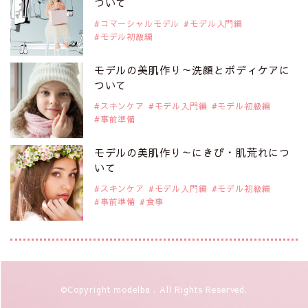
注目モデル 藤井サチさん
ついて
コマーシャルモデル
モデル入門編
モデル初級編
2019年9月29日
注目モデルを1名追加いたしました。
是非ご覧ください。
モデルの美肌作り～洗顔とボディケアに
大注目のモデル10人
ついて
スキンケア
モデル入門編
モデル初級編
事前準備
2019年9月29日
注目モデルを1名追加いたしました。
是非ご覧ください。
モデルの美肌作り～にきび・肌荒れにつ
注目のアジア系モデル
いて
スキンケア
モデル入門編
モデル初級編
事前準備
食事
2019年9月29日
注目モデルを1名追加いたしました。
是非ご覧ください。
アジアの注目モデル Rebecca Tan
2019年9月29日
©Copyright modelba . All Rights Reserved.
注目モデルを1名追加いたしました。