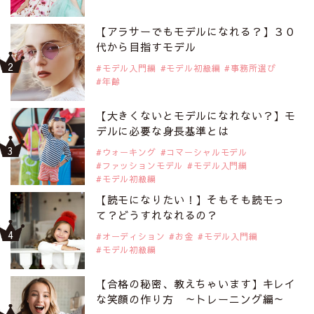
【アラサーでもモデルになれる？】３０
代から目指すモデル
モデル入門編
モデル初級編
事務所選び
年齢
【大きくないとモデルになれない？】モ
デルに必要な身長基準とは
ウォーキング
コマーシャルモデル
ファッションモデル
モデル入門編
モデル初級編
【読モになりたい！】そもそも読モっ
て？どうすれなれるの？
オーディション
お金
モデル入門編
モデル初級編
【合格の秘密、教えちゃいます】キレイ
な笑顔の作り方 ～トレーニング編～