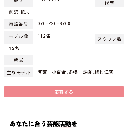
代表
前沢 紀夫
076-226-8700
電話番号
112名
モデル数
スタッフ数
15名
所属
阿蘇 小百合,多嶋 沙弥,越村江莉
主なモデル
応募する