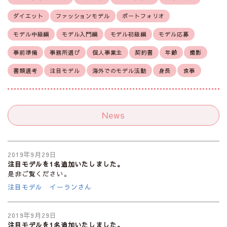
ダイエット
ファッションモデル
ポートフォリオ
モデル中級編
モデル入門編
モデル初級編
モデル応募
事前準備
事務所選び
個人事業主
契約書
年齢
撮影
書類選考
注目モデル
海外でのモデル活動
身長
食事
News
2019年9月29日
注目モデルを1名追加いたしました。
是非ご覧ください。
注目モデル イーランさん
2019年9月29日
注目モデルを1名追加いたしました。