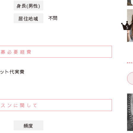
身長(男性)
不問
居住地域
応募必要経費
ット代実費
ッスンに関して
頻度