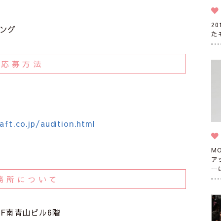
2
ング
た
応募方法
ft.co.jp/audition.html
M
ア
ー
務所について
NBF南青山ビル6階