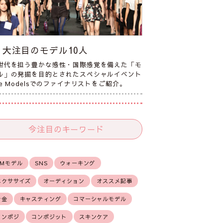
大注目のモデル10人
世代を担う豊かな感性・国際感覚を備えた「モ
ル」の発掘を目的とされたスペシャルイベント
he Modelsでのファイナリストをご紹介。
今注目のキーワード
CMモデル
SNS
ウォーキング
エクササイズ
オーディション
オススメ記事
お金
キャスティング
コマーシャルモデル
コンポジ
コンポジット
スキンケア