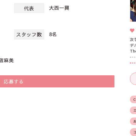
大西一興
代表
8名
スタッフ数
次
デ
T
宿麻美
応募する