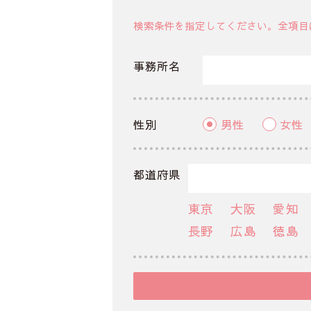
検索条件を指定してください。全項目
事務所名
性別
男性
女性
都道府県
東京
大阪
愛知
長野
広島
徳島