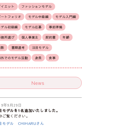
ダイエット
ファッションモデル
ポートフォリオ
モデル中級編
モデル入門編
モデル初級編
モデル応募
事前準備
事務所選び
個人事業主
契約書
年齢
撮影
書類選考
注目モデル
海外でのモデル活動
身長
食事
News
19年9月29日
目モデルを1名追加いたしました。
非ご覧ください。
目モデル CHIHARUさん