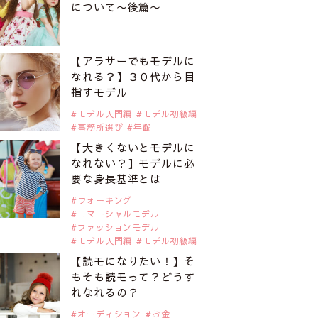
について〜後篇〜
【アラサーでもモデルに
なれる？】３０代から目
指すモデル
モデル入門編
モデル初級編
事務所選び
年齢
【大きくないとモデルに
なれない？】モデルに必
要な身長基準とは
ウォーキング
コマーシャルモデル
ファッションモデル
モデル入門編
モデル初級編
【読モになりたい！】そ
もそも読モって？どうす
れなれるの？
オーディション
お金