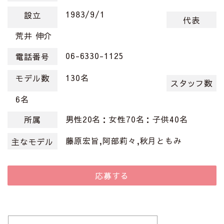
1983/9/1
設立
代表
荒井 伸介
06-6330-1125
電話番号
130名
モデル数
スタッフ数
6名
男性20名：女性70名：子供40名
所属
藤原宏旨,阿部莉々,秋月ともみ
主なモデル
応募する