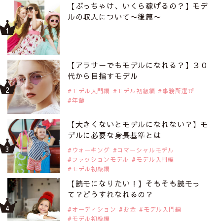
【ぶっちゃけ、いくら稼げるの？】モデ
ルの収入について〜後篇〜
【アラサーでもモデルになれる？】３０
代から目指すモデル
モデル入門編
モデル初級編
事務所選び
年齢
【大きくないとモデルになれない？】モ
デルに必要な身長基準とは
ウォーキング
コマーシャルモデル
ファッションモデル
モデル入門編
モデル初級編
【読モになりたい！】そもそも読モっ
て？どうすれなれるの？
オーディション
お金
モデル入門編
モデル初級編