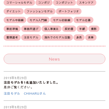
コマーシャルモデル
コンポジ
コンポジット
スキンケア
ダイエット
ファッションモデル
ポートフォリオ
モデル中級編
モデル入門編
モデル初級編
モデル応募
事前準備
事務所選び
個人事業主
契約書
年齢
撮影
書類選考
注目モデル
海外でのモデル活動
身長
食事
News
2019年9月29日
注目モデルを1名追加いたしました。
是非ご覧ください。
注目モデル CHIHARUさん
2019年9月29日