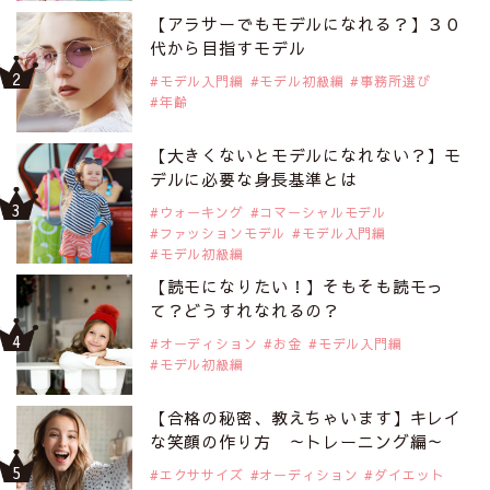
【アラサーでもモデルになれる？】３０
代から目指すモデル
モデル入門編
モデル初級編
事務所選び
年齢
【大きくないとモデルになれない？】モ
デルに必要な身長基準とは
ウォーキング
コマーシャルモデル
ファッションモデル
モデル入門編
モデル初級編
【読モになりたい！】そもそも読モっ
て？どうすれなれるの？
オーディション
お金
モデル入門編
モデル初級編
【合格の秘密、教えちゃいます】キレイ
な笑顔の作り方 ～トレーニング編～
エクササイズ
オーディション
ダイエット