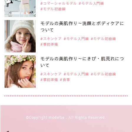
コマーシャルモデル
モデル入門編
モデル初級編
2019年9月29日
注目モデルを1名追加いたしました。
是非ご覧ください。
モデルの美肌作り～洗顔とボディケアに
注目モデル 水原佑果さん
ついて
スキンケア
モデル入門編
モデル初級編
事前準備
2019年9月29日
注目モデルを1名追加いたしました。
是非ご覧ください。
モデルの美肌作り～にきび・肌荒れにつ
注目モデル CHIHARUさん
いて
スキンケア
モデル入門編
モデル初級編
事前準備
食事
2019年9月29日
注目モデルを1名追加いたしました。
是非ご覧ください。
注目モデル 藤井サチさん
2019年9月29日
©Copyright modelba . All Rights Reserved.
注目モデルを1名追加いたしました。
是非ご覧ください。