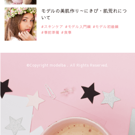
モデルの美肌作り～にきび・肌荒れにつ
いて
スキンケア
モデル入門編
モデル初級編
事前準備
食事
©Copyright modelba . All Rights Reserved.