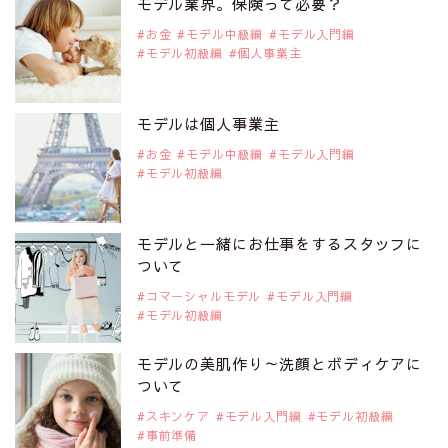
モデル業界。保険って必要？
/home/promodel/modelba.com/public_html/wp-
お金
モデル中級編
モデル入門編
モデル初級編
個人事業主
content/themes/modelba/single.php
on line
114
モデルは個人事業主
お金
モデル中級編
モデル入門編
モデル初級編
モデルと一緒にお仕事をするスタッフに
ついて
コマーシャルモデル
モデル入門編
モデル初級編
モデルの美肌作り～洗顔とボディケアに
ついて
スキンケア
モデル入門編
モデル初級編
事前準備