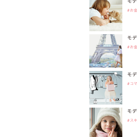
モデ
お
モデ
お
モデ
コ
モデ
ス