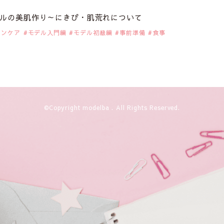
ルの美肌作り～にきび・肌荒れについて
キンケア
モデル入門編
モデル初級編
事前準備
食事
©Copyright modelba . All Rights Reserved.