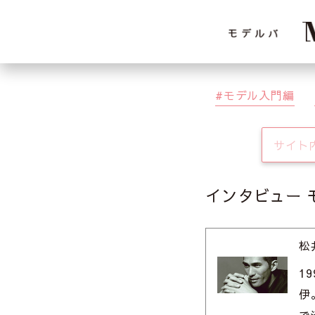
モデル入門編
インタビュー
松
1
伊