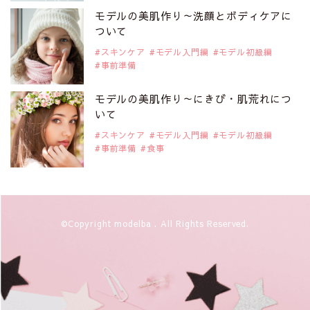
モデルの美肌作り～洗顔とボディケアに
ついて
スキンケア
モデル入門編
モデル初級編
事前準備
モデルの美肌作り～にきび・肌荒れにつ
いて
スキンケア
モデル入門編
モデル初級編
事前準備
食事
©Copyright modelba . All Rights Reserved.