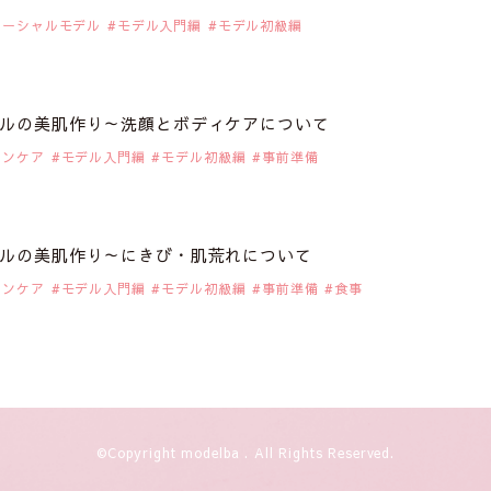
マーシャルモデル
モデル入門編
モデル初級編
ルの美肌作り～洗顔とボディケアについて
キンケア
モデル入門編
モデル初級編
事前準備
ルの美肌作り～にきび・肌荒れについて
キンケア
モデル入門編
モデル初級編
事前準備
食事
©Copyright modelba . All Rights Reserved.