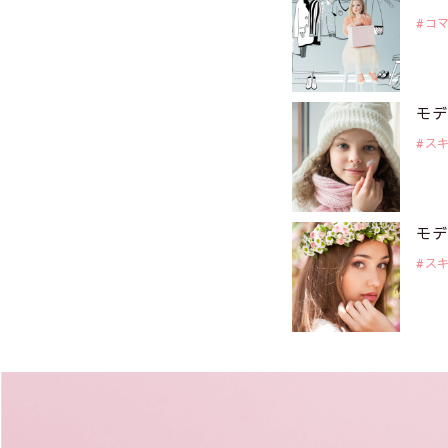
コ
モデ
ス
モデ
ス