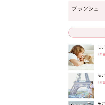
ブランシェ
モデ
お
モデ
お
モデ