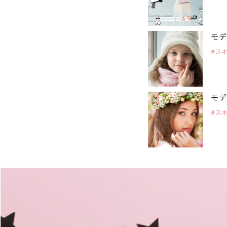
モデ
ス
モデ
ス