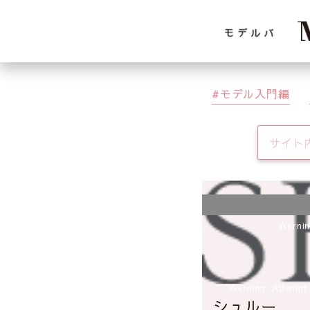
モデル入門編
Warni
Warning
: Attempt
シュルー