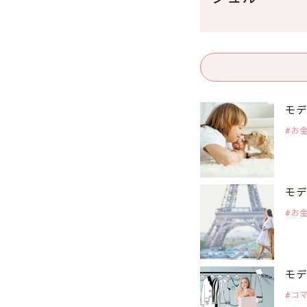
モデ
お
モデ
お
モデ
コ