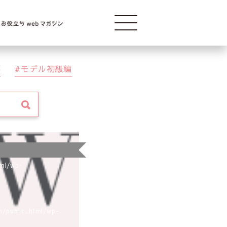
Modelba
事
モデル初級編
tml/wp-
/public_html/wp-