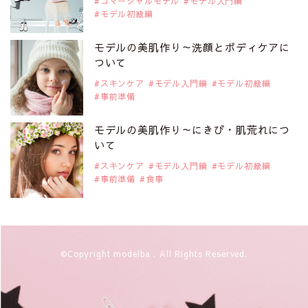
コマーシャルモデル
モデル入門編
モデル初級編
モデルの美肌作り～洗顔とボディケアに
ついて
スキンケア
モデル入門編
モデル初級編
事前準備
モデルの美肌作り～にきび・肌荒れにつ
いて
スキンケア
モデル入門編
モデル初級編
事前準備
食事
©Copyright modelba . All Rights Reserved.