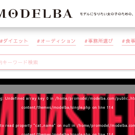
ダイエット
オーディション
事務所選び
食
ng
: Undefined array key 0 in
/home/promodel/modelba.com/public_h
content/themes/modelba/single.php
on line
114
 to read property "cat_name" on null in
/home/promodel/modelba.com
content/themes/modelba/single.php
on line
114