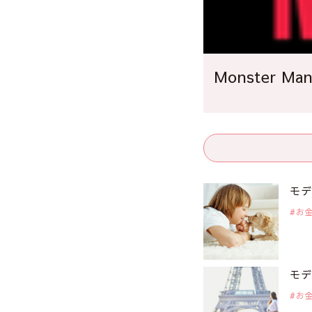
Monster Ma
モデ
お
モデ
お