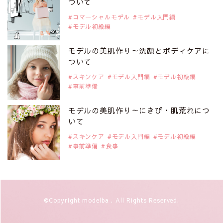
ついて
コマーシャルモデル
モデル入門編
モデル初級編
モデルの美肌作り～洗顔とボディケアに
ついて
スキンケア
モデル入門編
モデル初級編
事前準備
モデルの美肌作り～にきび・肌荒れにつ
いて
スキンケア
モデル入門編
モデル初級編
事前準備
食事
©Copyright modelba . All Rights Reserved.