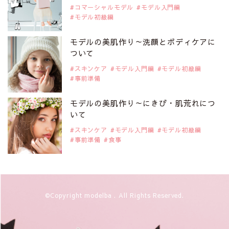
コマーシャルモデル
モデル入門編
モデル初級編
モデルの美肌作り～洗顔とボディケアに
ついて
スキンケア
モデル入門編
モデル初級編
事前準備
モデルの美肌作り～にきび・肌荒れにつ
いて
スキンケア
モデル入門編
モデル初級編
事前準備
食事
©Copyright modelba . All Rights Reserved.