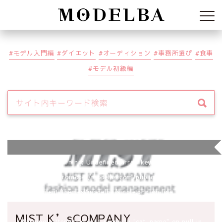
Modelba
モデル入門編
ダイエット
オーディション
事務所選び
食事
モデル初級編
Warning
: Undefined array key 0 in
/home/promodel/modelba.com/public_html/wp-
content/themes/modelba/single.php
on line
114
MIST K’sCOMPANY
Warning
: Attempt to read property "cat_name" on null in