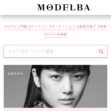
Modelba
モデル入門編
ダイエット
オーディション
事務所選び
食事
モデル初級編
注目モデル